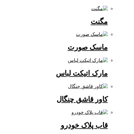
مگنت
ماسک صورت
مارک اتیکت لباس
کاور قاشق چنگال
قاب پلاک خودرو