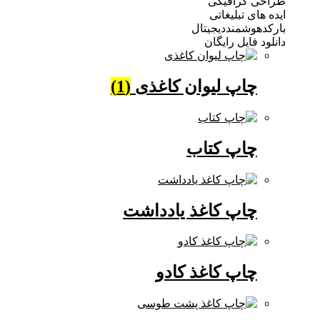
 گرافیکی
ی تبلیغاتی
وشمنددیجیتال
فایل رایگان
چاپ لیوان کاغذی
(1)
چاپ کتاب
چاپ کاغذ یادداشت
چاپ کاغذ کادو