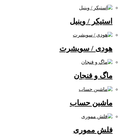
استیکر / وینیل
هودی / سویشرت
ماگ و فنجان
ماشین حساب
فلش مموری