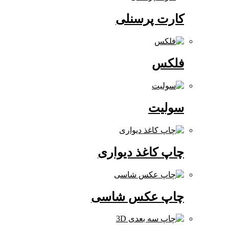
کارت پرسنلی
فلکس
سولیت
چاپ کاغذ دیواری
چاپ عکس شاسی