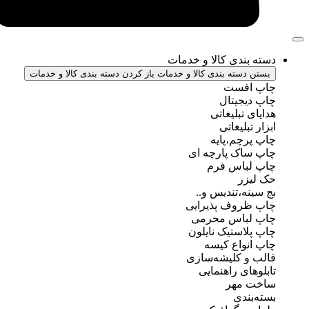
ندی کالا و خدمات
سته بندی کالا و خدمات
باز کردن دسته بندی کالا و خدمات
فست
جیتال
تبلیغاتی
بلیغاتی
چم،پایه
ک پارچه ای
باس فرم
ر
ه،تندیس و..
روف پذیرایی
باس محرمی
استیک نایلون
واع کیسه
 کلیشه‌سازی
ی راهنمایی
مهر
ندی