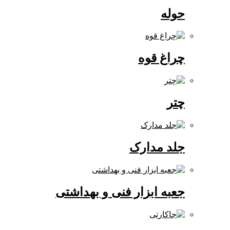
حوله
چراغ قوه
چتر
جلد مدارک
جعبه ابزار فنی و بهداشتی