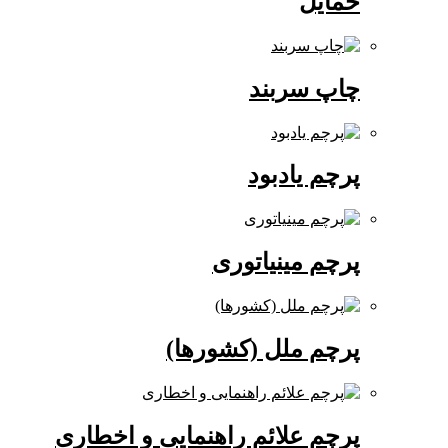
حمایل
چاپ سربند
پرچم یادبود
پرچم مینیاتوری
پرچم ملل (کشورها)
پرچم علائم راهنمایی و اخطاری