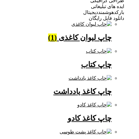
 گرافیکی
ی تبلیغاتی
وشمنددیجیتال
فایل رایگان
چاپ لیوان کاغذی
(1)
چاپ کتاب
چاپ کاغذ یادداشت
چاپ کاغذ کادو