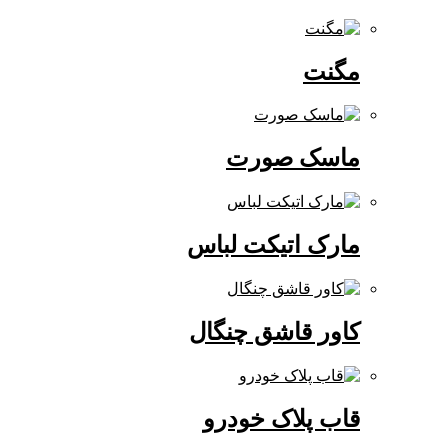
مگنت
ماسک صورت
مارک اتیکت لباس
کاور قاشق چنگال
قاب پلاک خودرو