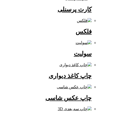
کارت پرسنلی
فلکس
سولیت
چاپ کاغذ دیواری
چاپ عکس شاسی