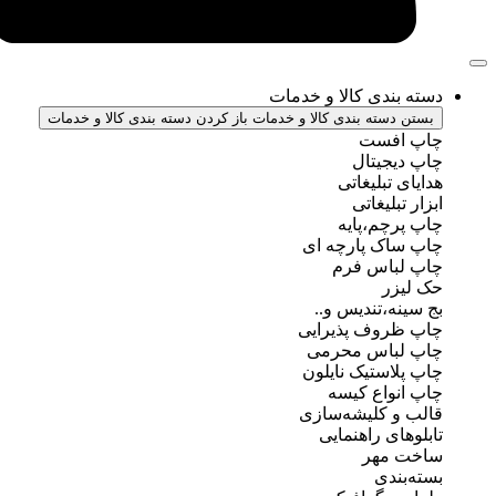
ندی کالا و خدمات
سته بندی کالا و خدمات
باز کردن دسته بندی کالا و خدمات
فست
جیتال
تبلیغاتی
بلیغاتی
چم،پایه
ک پارچه ای
باس فرم
ر
ه،تندیس و..
روف پذیرایی
باس محرمی
استیک نایلون
واع کیسه
 کلیشه‌سازی
ی راهنمایی
مهر
ندی