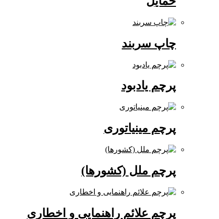
حمایل
چاپ سربند
پرچم یادبود
پرچم مینیاتوری
پرچم ملل (کشورها)
پرچم علائم راهنمایی و اخطاری