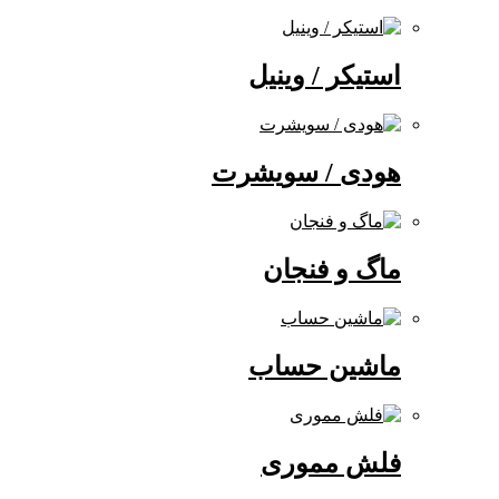
استیکر / وینیل
هودی / سویشرت
ماگ و فنجان
ماشین حساب
فلش مموری