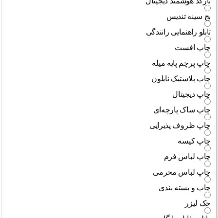
بارکد هوشمند دیجیتال
بج سینه تندیس
تابلو راهنمایی رانندگی
چاپ افست
چاپ پرچم پایه میله
چاپ پلاستیک نایلون
چاپ دیجیتال
چاپ ساک پارچه‌ای
چاپ ظروف پذیرایی
چاپ کیسه
چاپ لباس فرم
چاپ لباس محرمی
چاپ و بسته بندی
حک لیزر