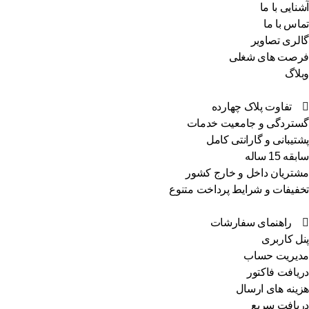
نایی با ما
اس با ما
لری تصاویر
صت های شغلی
لاگ
تفاوت پلاک چهارده
تردگی و جامعیت خدمات
تیبانی و گارانتی کامل
ه 15 ساله
تریان داخل و خارج کشور
فیفات و شرایط پرداخت متنوع
راهنمای سفارشات
ل کاربری
یریت حساب
یافت فاکتور
ینه های ارسال
یافت سریع