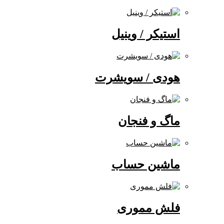
استیکر / وینیل
هودی / سویشرت
ماگ و فنجان
ماشین حساب
فلش مموری