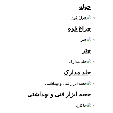
حوله
چراغ قوه
چتر
جلد مدارک
جعبه ابزار فنی و بهداشتی