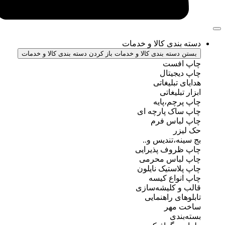
ندی کالا و خدمات
سته بندی کالا و خدمات
باز کردن دسته بندی کالا و خدمات
فست
جیتال
تبلیغاتی
بلیغاتی
چم،پایه
ک پارچه ای
باس فرم
ر
ه،تندیس و..
روف پذیرایی
باس محرمی
استیک نایلون
واع کیسه
 کلیشه‌سازی
ی راهنمایی
مهر
ندی