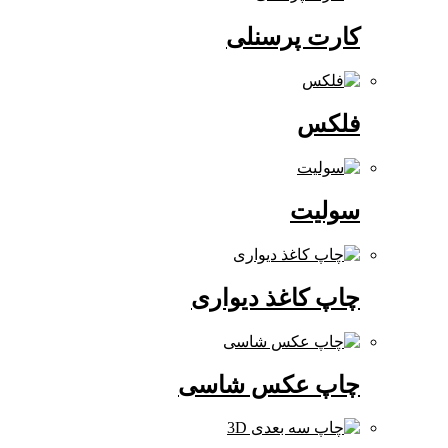
کارت پرسنلی
فلکس
سولیت
چاپ کاغذ دیواری
چاپ عکس شاسی