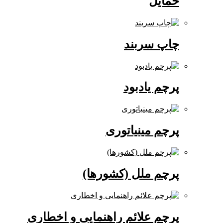
حمایل
چاپ سربند
پرچم یادبود
پرچم مینیاتوری
پرچم ملل (کشورها)
پرچم علائم راهنمایی و اخطاری