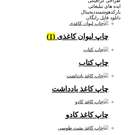
 گرافیکی
ی تبلیغاتی
وشمنددیجیتال
فایل رایگان
چاپ لیوان کاغذی
(1)
چاپ کتاب
چاپ کاغذ یادداشت
چاپ کاغذ کادو