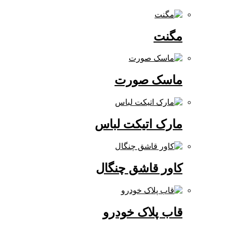
مگنت
ماسک صورت
مارک اتیکت لباس
کاور قاشق چنگال
قاب پلاک خودرو