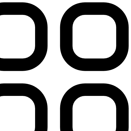
پرش
به
محتوا