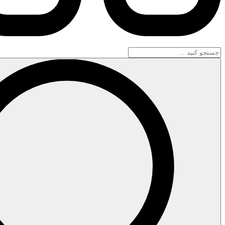
جستجو
...