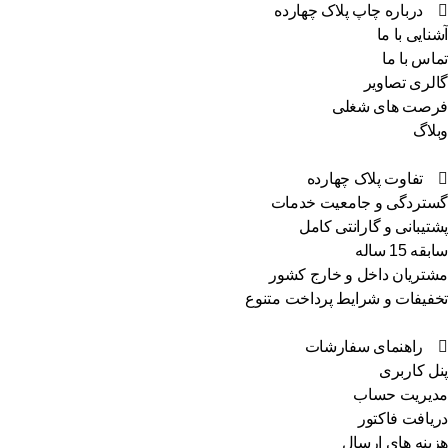
درباره چاپ پلاک چهارده
نایی با ما
اس با ما
لری تصاویر
صت های شغلی
لاگ
تفاوت پلاک چهارده
تردگی و جامعیت خدمات
تیبانی و گارانتی کامل
ه 15 ساله
تریان داخل و خارج کشور
فیفات و شرایط پرداخت متنوع
راهنمای سفارشات
ل کاربری
یریت حساب
یافت فاکتور
ینه های ارسال