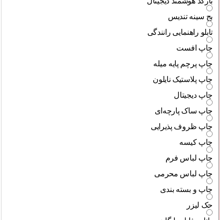
بارکد هوشمند دیجیتال
بج سینه تندیس
تابلو راهنمایی رانندگی
چاپ افست
چاپ پرچم پایه میله
چاپ پلاستیک نایلون
چاپ دیجیتال
چاپ ساک پارچه‌ای
چاپ ظروف پذیرایی
چاپ کیسه
چاپ لباس فرم
چاپ لباس محرمی
چاپ و بسته بندی
حک لیزر