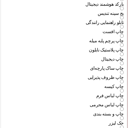
بارکد هوشمند دیجیتال
بج سینه تندیس
تابلو راهنمایی رانندگی
چاپ افست
چاپ پرچم پایه میله
چاپ پلاستیک نایلون
چاپ دیجیتال
چاپ ساک پارچه‌ای
چاپ ظروف پذیرایی
چاپ کیسه
چاپ لباس فرم
چاپ لباس محرمی
چاپ و بسته بندی
حک لیزر