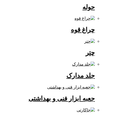
حوله
چراغ قوه
چتر
جلد مدارک
جعبه ابزار فنی و بهداشتی