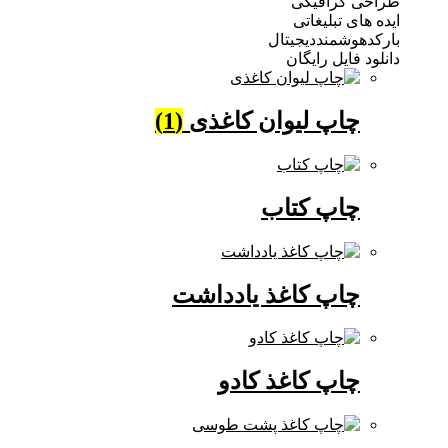
 گرافیکی
ی تبلیغاتی
وشمنددیجیتال
فایل رایگان
چاپ لیوان کاغذی
(1)
چاپ کتاب
چاپ کاغذ یادداشت
چاپ کاغذ کادو