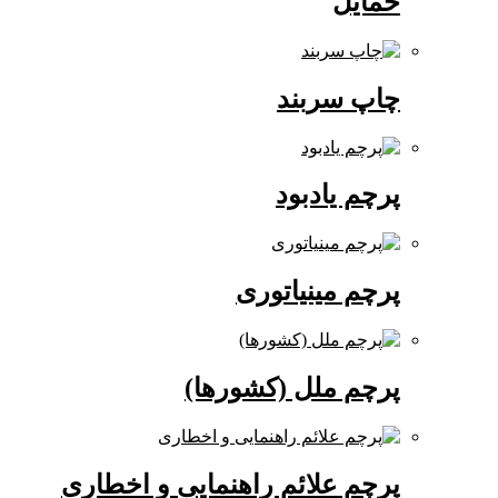
حمایل
چاپ سربند
پرچم یادبود
پرچم مینیاتوری
پرچم ملل (کشورها)
پرچم علائم راهنمایی و اخطاری