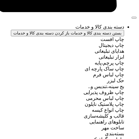
ندی کالا و خدمات
سته بندی کالا و خدمات
باز کردن دسته بندی کالا و خدمات
فست
جیتال
تبلیغاتی
بلیغاتی
چم،پایه
ک پارچه ای
باس فرم
ر
ه،تندیس و..
روف پذیرایی
باس محرمی
استیک نایلون
واع کیسه
 کلیشه‌سازی
ی راهنمایی
مهر
ندی