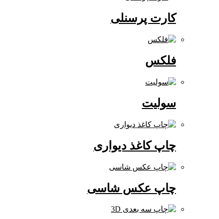
کارت پرسنلی
فلکس
سولیت
چاپ کاغذ دیواری
چاپ عکس شاسی