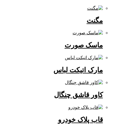
مگنت
ماسک صورت
مارک اتیکت لباس
کاور قاشق چنگال
قاب پلاک خودرو