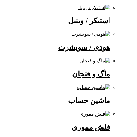
استیکر / وینیل
هودی / سویشرت
ماگ و فنجان
ماشین حساب
فلش مموری