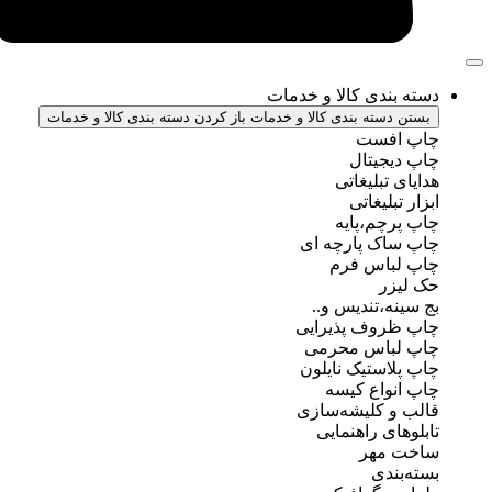
ندی کالا و خدمات
سته بندی کالا و خدمات
باز کردن دسته بندی کالا و خدمات
فست
جیتال
تبلیغاتی
بلیغاتی
چم،پایه
ک پارچه ای
باس فرم
ر
ه،تندیس و..
روف پذیرایی
باس محرمی
استیک نایلون
واع کیسه
 کلیشه‌سازی
ی راهنمایی
مهر
ندی