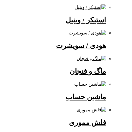
استیکر / وینیل
هودی / سویشرت
ماگ و فنجان
ماشین حساب
فلش مموری