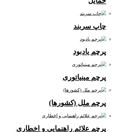
حمایل
چاپ سربند
پرچم یادبود
پرچم مینیاتوری
پرچم ملل (کشورها)
پرچم علائم راهنمایی و اخطاری