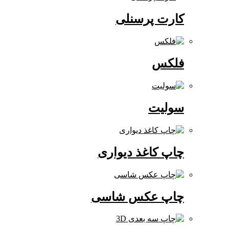
کارت پرسنلی
فلکس
سولیت
چاپ کاغذ دیواری
چاپ عکس شاسی