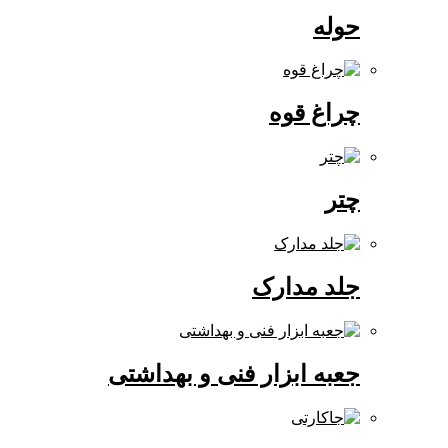
حوله
چراغ قوه
چتر
جلد مدارک
جعبه ابزار فنی و بهداشتی