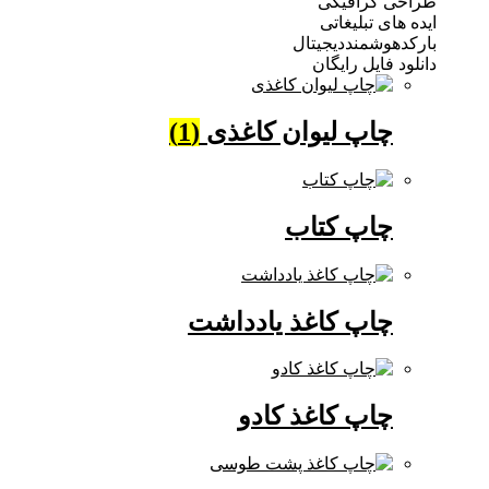
 گرافیکی
ی تبلیغاتی
وشمنددیجیتال
فایل رایگان
چاپ لیوان کاغذی
(1)
چاپ کتاب
چاپ کاغذ یادداشت
چاپ کاغذ کادو