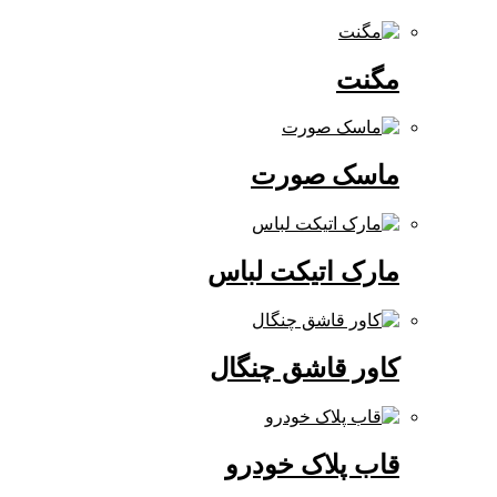
مگنت
ماسک صورت
مارک اتیکت لباس
کاور قاشق چنگال
قاب پلاک خودرو