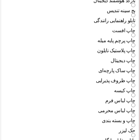
بارکد هوشمند دیجیتال
بج سینه تندیس
تابلو راهنمایی رانندگی
چاپ افست
چاپ پرچم پایه میله
چاپ پلاستیک نایلون
چاپ دیجیتال
چاپ ساک پارچه‌ای
چاپ ظروف پذیرایی
چاپ کیسه
چاپ لباس فرم
چاپ لباس محرمی
چاپ و بسته بندی
حک لیزر