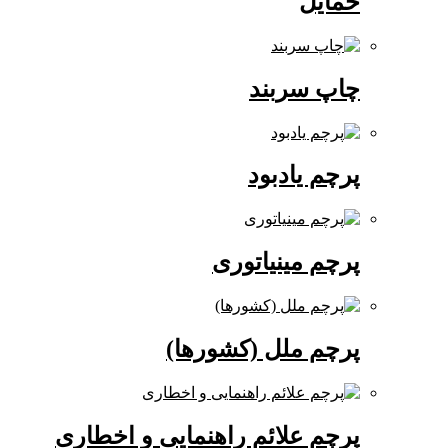
حمایل
چاپ سربند
پرچم یادبود
پرچم مینیاتوری
پرچم ملل (کشورها)
پرچم علائم راهنمایی و اخطاری