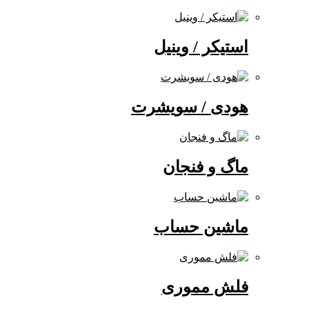
استیکر / وینیل
هودی / سویشرت
ماگ و فنجان
ماشین حساب
فلش مموری