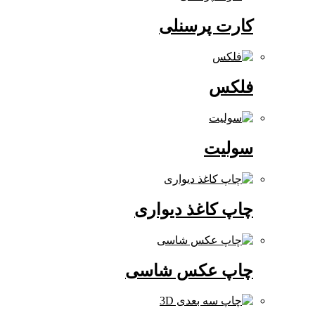
کارت پرسنلی
فلکس
سولیت
چاپ کاغذ دیواری
چاپ عکس شاسی