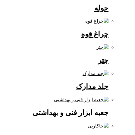
حوله
چراغ قوه
چتر
جلد مدارک
جعبه ابزار فنی و بهداشتی