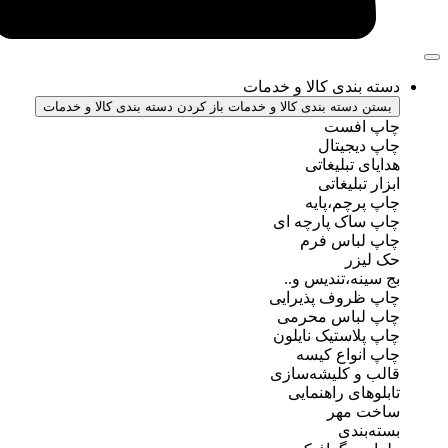
ندی کالا و خدمات
سته بندی کالا و خدمات
باز کردن دسته بندی کالا و خدمات
فست
جیتال
تبلیغاتی
بلیغاتی
چم،پایه
ک پارچه ای
باس فرم
ر
ه،تندیس و..
روف پذیرایی
باس محرمی
استیک نایلون
واع کیسه
 کلیشه‌سازی
ی راهنمایی
مهر
ندی