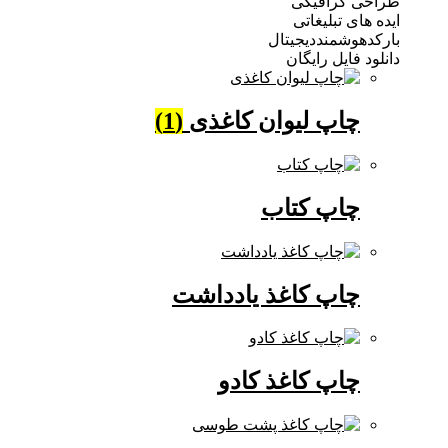
 گرافیکی
ی تبلیغاتی
وشمنددیجیتال
فایل رایگان
چاپ لیوان کاغذی
(1)
چاپ کتاب
چاپ کاغذ یادداشت
چاپ کاغذ کادو