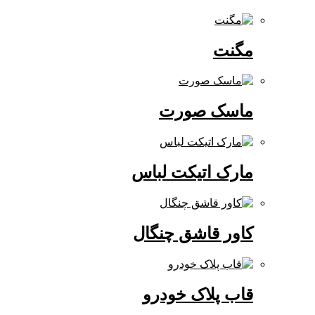
مگنت
ماسک صورت
مارک اتیکت لباس
کاور قاشق چنگال
قاب پلاک خودرو