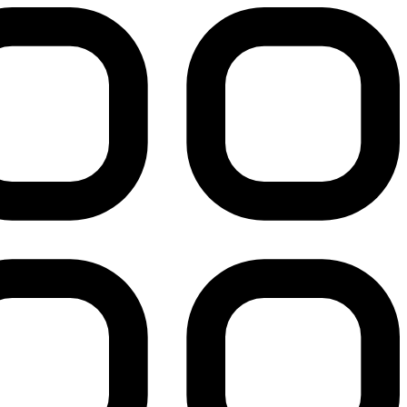
پرش
به
محتوا