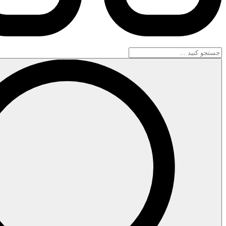
جستجو
...