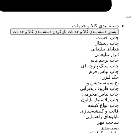
ندی کالا و خدمات
سته بندی کالا و خدمات
باز کردن دسته بندی کالا و خدمات
فست
جیتال
تبلیغاتی
بلیغاتی
چم،پایه
ک پارچه ای
باس فرم
ر
ه،تندیس و..
روف پذیرایی
باس محرمی
استیک نایلون
واع کیسه
 کلیشه‌سازی
ی راهنمایی
مهر
ندی