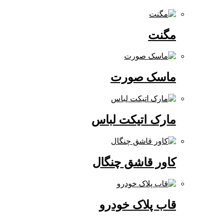
مگنت
ماسک صورت
مارک اتیکت لباس
کاور قاشق چنگال
قاب پلاک خودرو