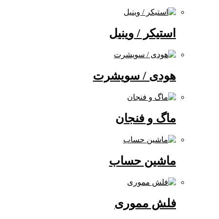
استیکر / وینیل
هودی / سویشرت
ماگ و فنجان
ماشین حساب
فلش مموری