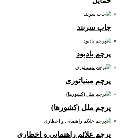
حمایل
چاپ سربند
پرچم یادبود
پرچم مینیاتوری
پرچم ملل (کشورها)
پرچم علائم راهنمایی و اخطاری