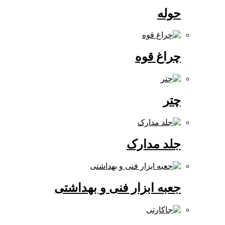
حوله
چراغ قوه
چتر
جلد مدارک
جعبه ابزار فنی و بهداشتی