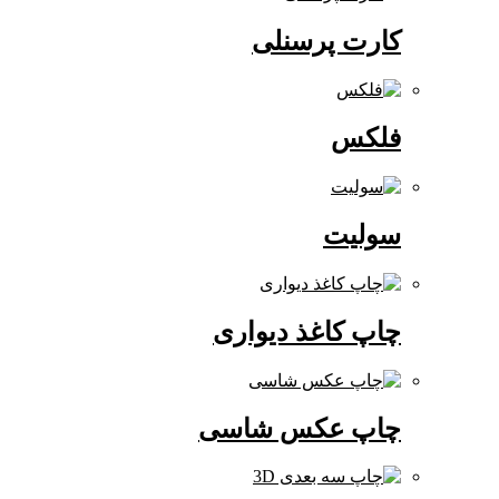
کارت پرسنلی
فلکس
سولیت
چاپ کاغذ دیواری
چاپ عکس شاسی