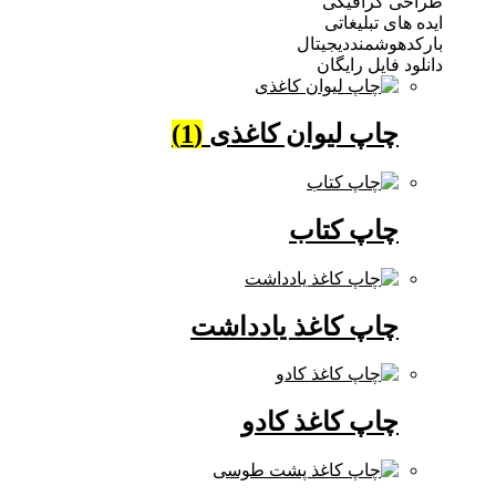
 گرافیکی
ی تبلیغاتی
وشمنددیجیتال
فایل رایگان
چاپ لیوان کاغذی
(1)
چاپ کتاب
چاپ کاغذ یادداشت
چاپ کاغذ کادو