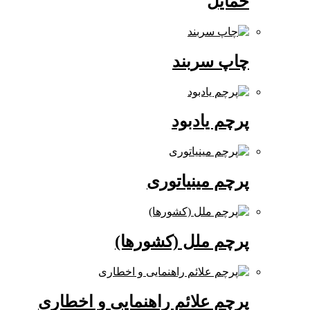
حمایل
چاپ سربند
پرچم یادبود
پرچم مینیاتوری
پرچم ملل (کشورها)
پرچم علائم راهنمایی و اخطاری