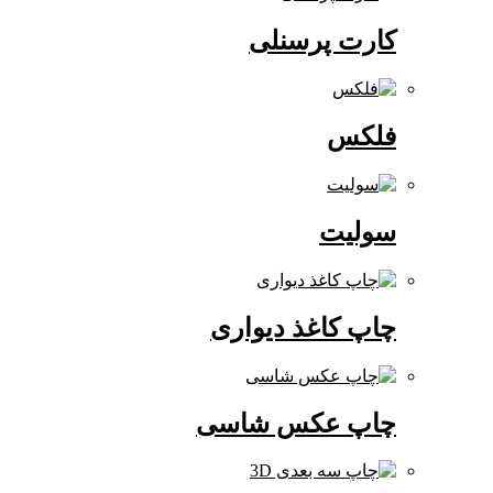
کارت پرسنلی
فلکس
سولیت
چاپ کاغذ دیواری
چاپ عکس شاسی