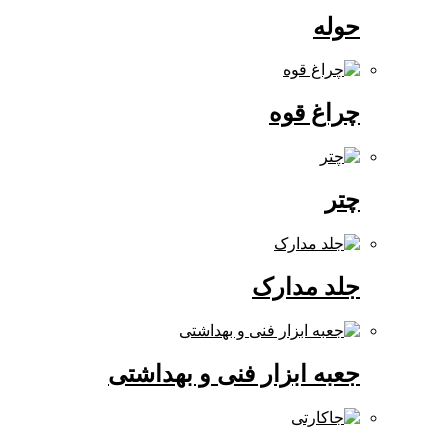
حوله
چراغ قوه
چتر
جلد مدارک
جعبه ابزار فنی و بهداشتی