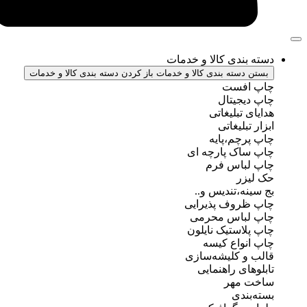
ندی کالا و خدمات
سته بندی کالا و خدمات
باز کردن دسته بندی کالا و خدمات
فست
جیتال
تبلیغاتی
بلیغاتی
چم،پایه
ک پارچه ای
باس فرم
ر
ه،تندیس و..
روف پذیرایی
باس محرمی
استیک نایلون
واع کیسه
 کلیشه‌سازی
ی راهنمایی
مهر
ندی