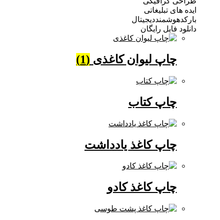
 گرافیکی
ی تبلیغاتی
وشمنددیجیتال
فایل رایگان
چاپ لیوان کاغذی
(1)
چاپ کتاب
چاپ کاغذ یادداشت
چاپ کاغذ کادو