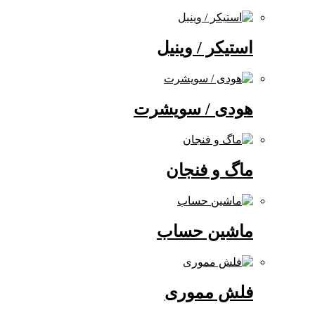
استیکر / وینیل
هودی / سویشرت
ماگ و فنجان
ماشین حساب
فلش مموری