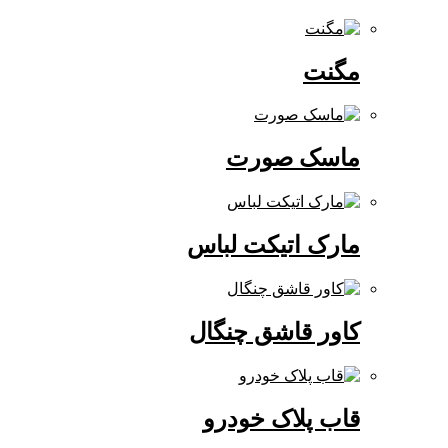
مگنت
ماسک صورت
مارک اتیکت لباس
کاور قاشق چنگال
قاب پلاک خودرو