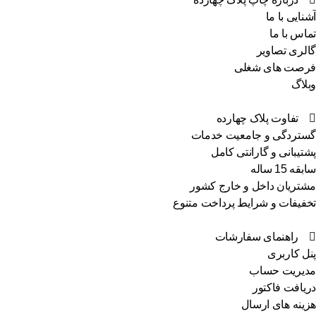
نایی با ما
اس با ما
لری تصاویر
صت های شغلی
لاگ
تفاوت پلاک چهارده
تردگی و جامعیت خدمات
تیبانی و گارانتی کامل
ه 15 ساله
تریان داخل و خارج کشور
فیفات و شرایط پرداخت متنوع
راهنمای سفارشات
ل کاربری
یریت حساب
یافت فاکتور
ینه های ارسال