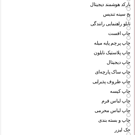
بارکد هوشمند دیجیتال
بج سینه تندیس
تابلو راهنمایی رانندگی
چاپ افست
چاپ پرچم پایه میله
چاپ پلاستیک نایلون
چاپ دیجیتال
چاپ ساک پارچه‌ای
چاپ ظروف پذیرایی
چاپ کیسه
چاپ لباس فرم
چاپ لباس محرمی
چاپ و بسته بندی
حک لیزر