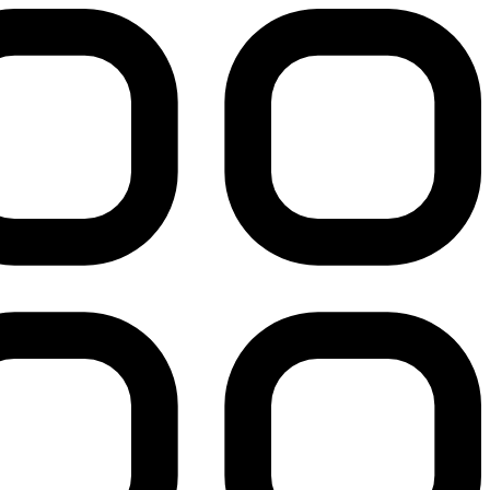
پرش
به
محتوا