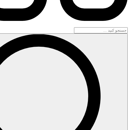
جستجو
...