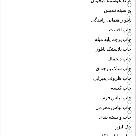
بارکد هوشمند دیجیتال
بج سینه تندیس
تابلو راهنمایی رانندگی
چاپ افست
چاپ پرچم پایه میله
چاپ پلاستیک نایلون
چاپ دیجیتال
چاپ ساک پارچه‌ای
چاپ ظروف پذیرایی
چاپ کیسه
چاپ لباس فرم
چاپ لباس محرمی
چاپ و بسته بندی
حک لیزر