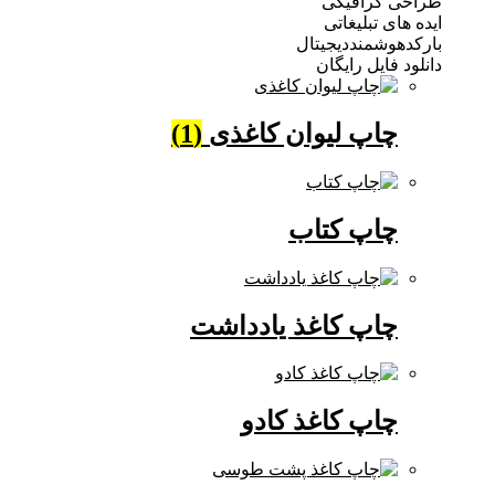
 گرافیکی
ی تبلیغاتی
وشمنددیجیتال
فایل رایگان
چاپ لیوان کاغذی
(1)
چاپ کتاب
چاپ کاغذ یادداشت
چاپ کاغذ کادو