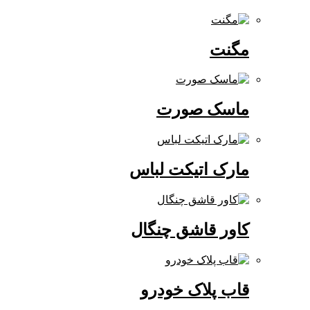
مگنت
ماسک صورت
مارک اتیکت لباس
کاور قاشق چنگال
قاب پلاک خودرو