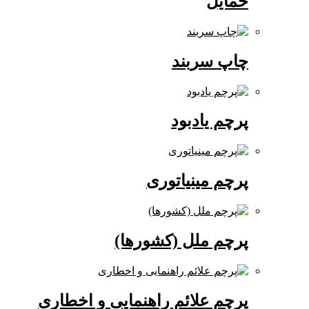
حمایل
چاپ سربند
پرچم یادبود
پرچم مینیاتوری
پرچم ملل (کشورها)
پرچم علائم راهنمایی و اخطاری