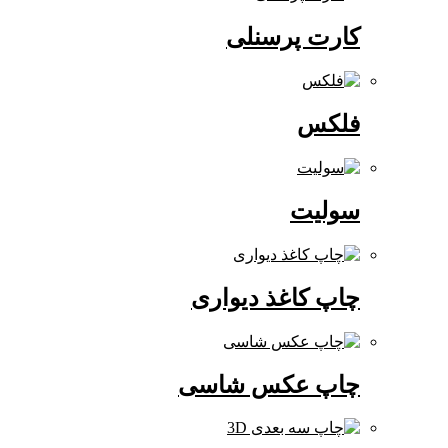
کارت پرسنلی
فلکس
سولیت
چاپ کاغذ دیواری
چاپ عکس شاسی