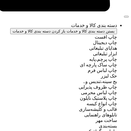
ندی کالا و خدمات
سته بندی کالا و خدمات
باز کردن دسته بندی کالا و خدمات
فست
جیتال
تبلیغاتی
بلیغاتی
چم،پایه
ک پارچه ای
باس فرم
ر
ه،تندیس و..
روف پذیرایی
باس محرمی
استیک نایلون
واع کیسه
 کلیشه‌سازی
ی راهنمایی
مهر
ندی