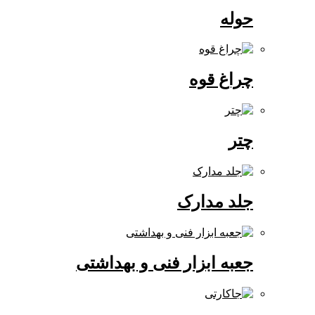
حوله
چراغ قوه
چتر
جلد مدارک
جعبه ابزار فنی و بهداشتی