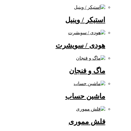
استیکر / وینیل
هودی / سویشرت
ماگ و فنجان
ماشین حساب
فلش مموری