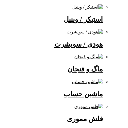
استیکر / وینیل
هودی / سویشرت
ماگ و فنجان
ماشین حساب
فلش مموری