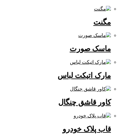
مگنت
ماسک صورت
مارک اتیکت لباس
کاور قاشق چنگال
قاب پلاک خودرو