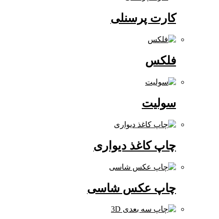
کارت پرسنلی
فلکس
سولیت
چاپ کاغذ دیواری
چاپ عکس شاسی