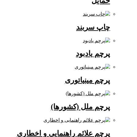
حمایل
چاپ سربند
پرچم یادبود
پرچم مینیاتوری
پرچم ملل (کشورها)
پرچم علائم راهنمایی و اخطاری