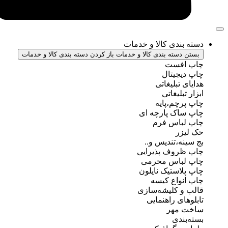
ندی کالا و خدمات
سته بندی کالا و خدمات
باز کردن دسته بندی کالا و خدمات
فست
جیتال
تبلیغاتی
بلیغاتی
چم،پایه
ک پارچه ای
باس فرم
ر
ه،تندیس و..
روف پذیرایی
باس محرمی
استیک نایلون
واع کیسه
 کلیشه‌سازی
ی راهنمایی
مهر
ندی