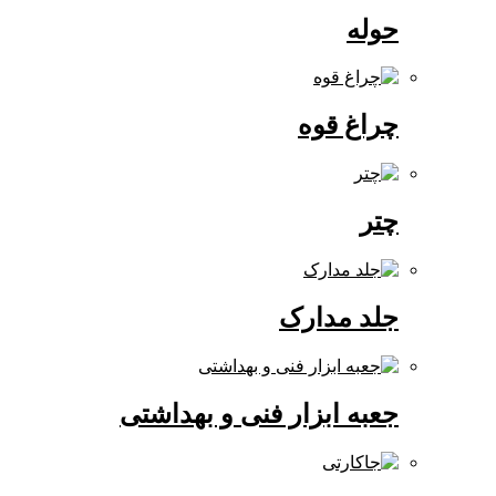
حوله
چراغ قوه
چتر
جلد مدارک
جعبه ابزار فنی و بهداشتی