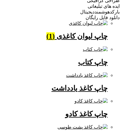
 گرافیکی
ی تبلیغاتی
وشمنددیجیتال
فایل رایگان
چاپ لیوان کاغذی
(1)
چاپ کتاب
چاپ کاغذ یادداشت
چاپ کاغذ کادو