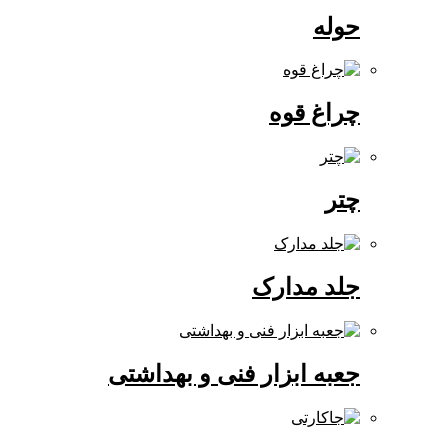
حوله
چراغ قوه
چتر
جلد مدارک
جعبه ابزار فنی و بهداشتی