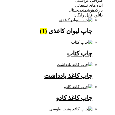
 گرافیکی
ی تبلیغاتی
وشمنددیجیتال
فایل رایگان
چاپ لیوان کاغذی
(1)
چاپ کتاب
چاپ کاغذ یادداشت
چاپ کاغذ کادو