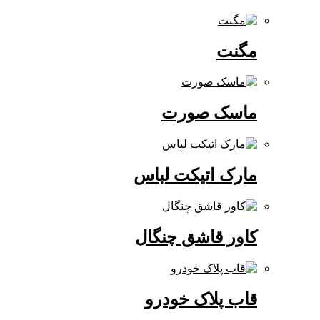
مگنت
ماسک صورت
مارک اتیکت لباس
کاور قاشق چنگال
قاب پلاک خودرو