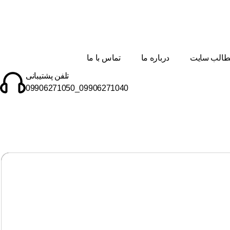
الب سایت
درباره ما
تماس با ما
تلفن پشتیبانی
09906271040_09906271050