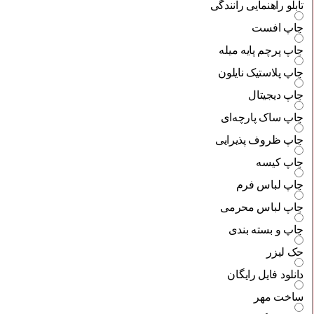
تابلو راهنمایی رانندگی
چاپ افست
چاپ پرچم پایه میله
چاپ پلاستیک نایلون
چاپ دیجیتال
چاپ ساک پارچه‌ای
چاپ ظروف پذیرایی
چاپ کیسه
چاپ لباس فرم
چاپ لباس محرمی
چاپ و بسته بندی
حک لیزر
دانلود فایل رایگان
ساخت مهر