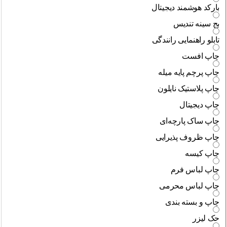
بارکد هوشمند دیجیتال
بج سینه تندیس
تابلو راهنمایی رانندگی
چاپ افست
چاپ پرچم پایه میله
چاپ پلاستیک نایلون
چاپ دیجیتال
چاپ ساک پارچه‌ای
چاپ ظروف پذیرایی
چاپ کیسه
چاپ لباس فرم
چاپ لباس محرمی
چاپ و بسته بندی
حک لیزر