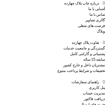
درباره چاپ پلاک چهارده
نایی با ما
اس با ما
لری تصاویر
صت های شغلی
لاگ
تفاوت پلاک چهارده
تردگی و جامعیت خدمات
تیبانی و گارانتی کامل
ه 15 ساله
تریان داخل و خارج کشور
فیفات و شرایط پرداخت متنوع
راهنمای سفارشات
ل کاربری
یریت حساب
یافت فاکتور
ینه های ارسال