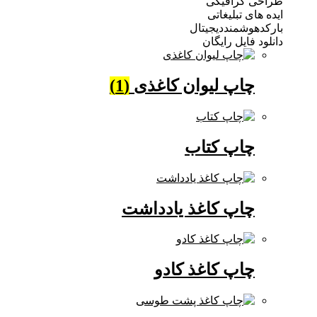
 گرافیکی
ی تبلیغاتی
وشمنددیجیتال
فایل رایگان
چاپ لیوان کاغذی
(1)
چاپ کتاب
چاپ کاغذ یادداشت
چاپ کاغذ کادو