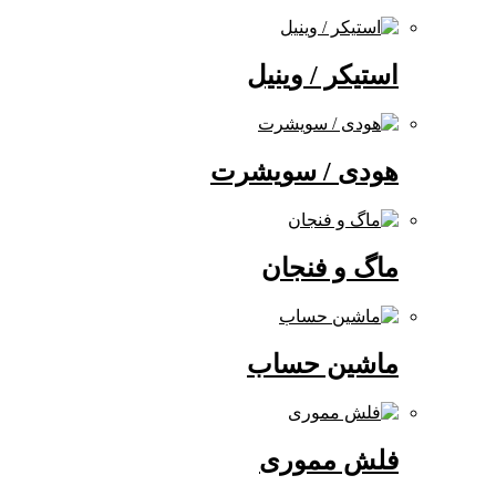
استیکر / وینیل
هودی / سویشرت
ماگ و فنجان
ماشین حساب
فلش مموری