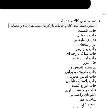
ندی کالا و خدمات
سته بندی کالا و خدمات
باز کردن دسته بندی کالا و خدمات
فست
جیتال
تبلیغاتی
بلیغاتی
چم،پایه
ک پارچه ای
باس فرم
ر
ه،تندیس و..
روف پذیرایی
باس محرمی
استیک نایلون
واع کیسه
 کلیشه‌سازی
ی راهنمایی
مهر
ندی