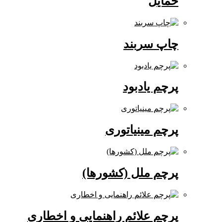
حمایل
چاپ سربند
پرچم یادبود
پرچم مینیاتوری
پرچم ملل (کشورها)
پرچم علائم راهنمایی و اخطاری