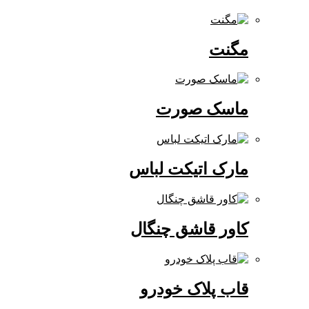
مگنت
ماسک صورت
مارک اتیکت لباس
کاور قاشق چنگال
قاب پلاک خودرو