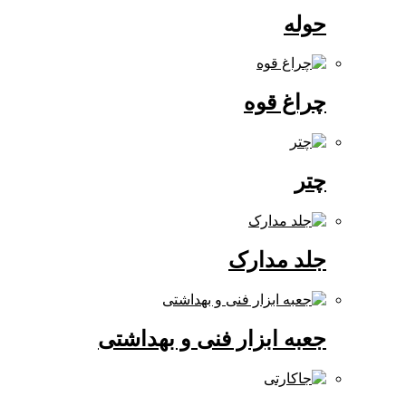
حوله
چراغ قوه
چتر
جلد مدارک
جعبه ابزار فنی و بهداشتی