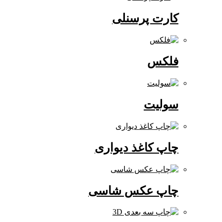
کارت پرسنلی
فلکس
سولیت
چاپ کاغذ دیواری
چاپ عکس شاسی