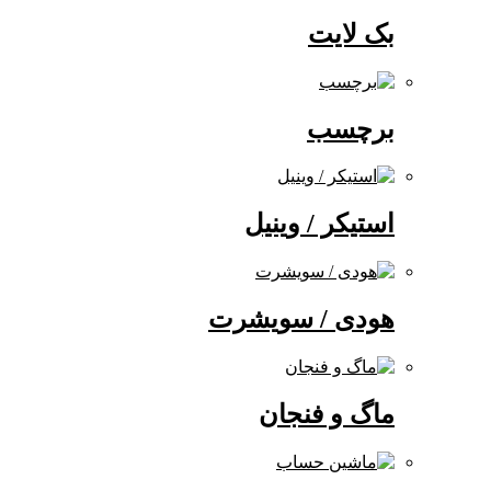
بک لایت
برچسب
استیکر / وینیل
هودی / سویشرت
ماگ و فنجان