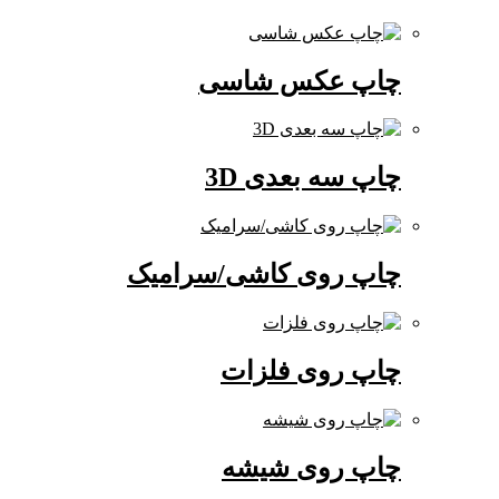
چاپ عکس شاسی
چاپ سه بعدی 3D
چاپ روی کاشی/سرامیک
چاپ روی فلزات
چاپ روی شیشه