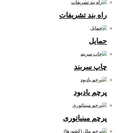
راه بند تشریفات
حمایل
چاپ سربند
پرچم یادبود
پرچم مینیاتوری