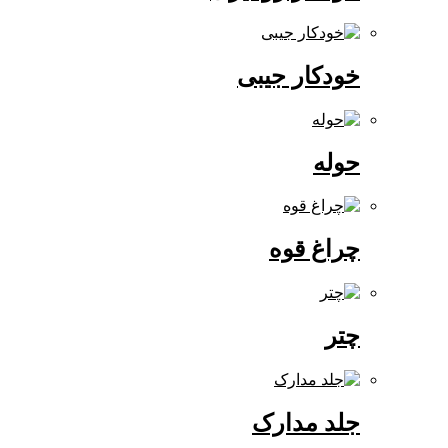
خودکار جیبی
حوله
چراغ قوه
چتر
جلد مدارک