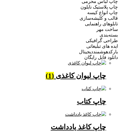
باس محرمی
استیک نایلون
واع کیسه
 کلیشه‌سازی
ی راهنمایی
مهر
ندی
 گرافیکی
ی تبلیغاتی
وشمنددیجیتال
فایل رایگان
چاپ لیوان کاغذی
(1)
چاپ کتاب
چاپ کاغذ یادداشت