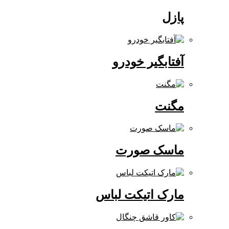
پازل
آفتابگیر خودرو
مگنت
ماسک صورت
مارک اتیکت لباس