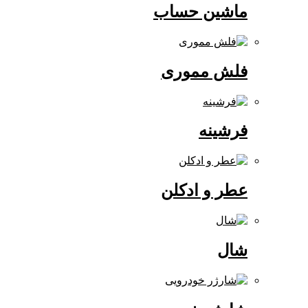
ماشین حساب
فلش مموری
فرشینه
عطر و ادکلن
شال