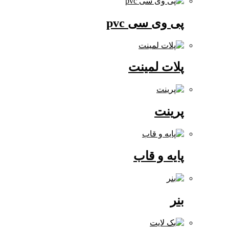
پی وی سی pvc
پلات لمینت
پرینت
پایه و قاب
بنر