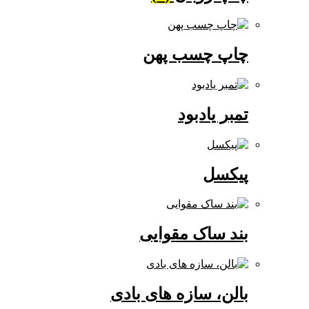
چاپ چسب پهن
تمبر یادبود
پیکسل
بند ساک مقوایی
بالن، سازه های بادی