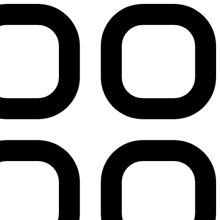
پرش
به
محتوا