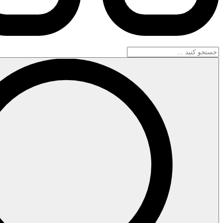
جستجو
...