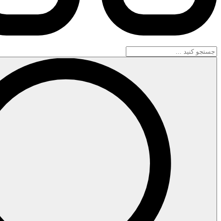
جستجو
...