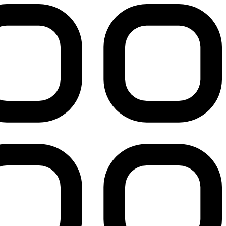
پرش
به
محتوا