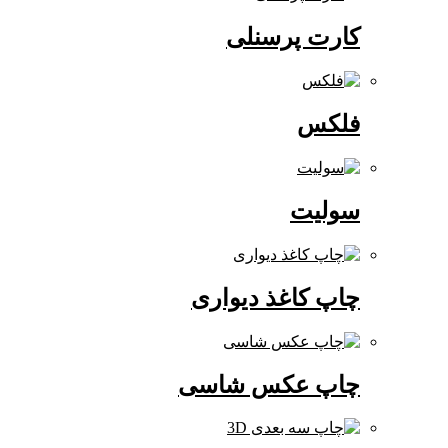
کارت پرسنلی
فلکس
سولیت
چاپ کاغذ دیواری
چاپ عکس شاسی