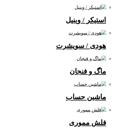
استیکر / وینیل
هودی / سویشرت
ماگ و فنجان
ماشین حساب
فلش مموری