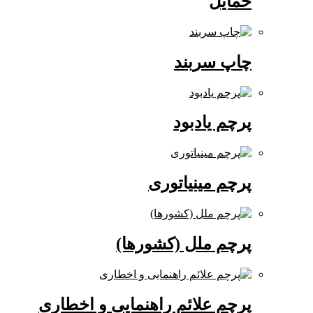
حمایل
چاپ سربند
پرچم یادبود
پرچم مینیاتوری
پرچم ملل (کشورها)
پرچم علائم راهنمایی و اخطاری