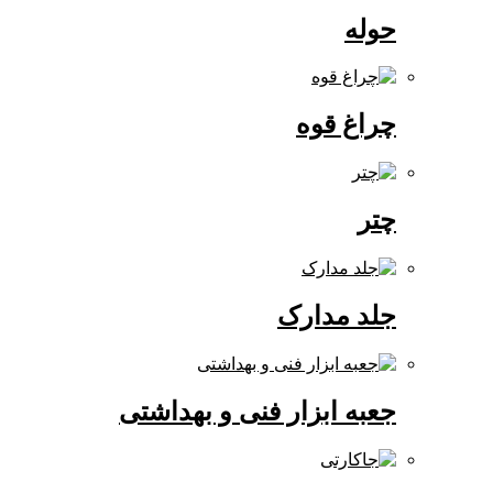
حوله
چراغ قوه
چتر
جلد مدارک
جعبه ابزار فنی و بهداشتی