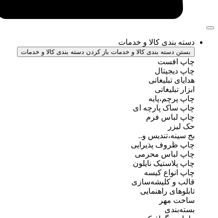
ندی کالا و خدمات
سته بندی کالا و خدمات
باز کردن دسته بندی کالا و خدمات
فست
جیتال
تبلیغاتی
بلیغاتی
چم،پایه
ک پارچه ای
باس فرم
ر
ه،تندیس و..
روف پذیرایی
باس محرمی
استیک نایلون
واع کیسه
 کلیشه‌سازی
ی راهنمایی
مهر
ندی