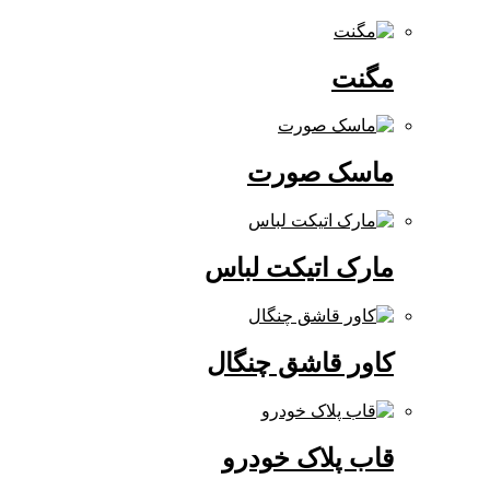
مگنت
ماسک صورت
مارک اتیکت لباس
کاور قاشق چنگال
قاب پلاک خودرو