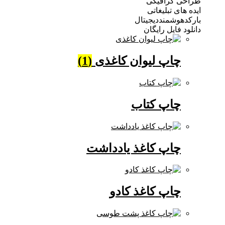
 گرافیکی
ی تبلیغاتی
وشمنددیجیتال
فایل رایگان
چاپ لیوان کاغذی
(1)
چاپ کتاب
چاپ کاغذ یادداشت
چاپ کاغذ کادو