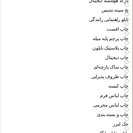
بارکد هوشمند دیجیتال
بج سینه تندیس
تابلو راهنمایی رانندگی
چاپ افست
چاپ پرچم پایه میله
چاپ پلاستیک نایلون
چاپ دیجیتال
چاپ ساک پارچه‌ای
چاپ ظروف پذیرایی
چاپ کیسه
چاپ لباس فرم
چاپ لباس محرمی
چاپ و بسته بندی
حک لیزر