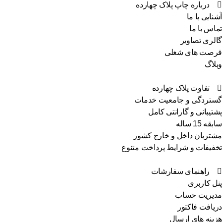
درباره چاپ پلاک چهارده
نایی با ما
اس با ما
لری تصاویر
صت های شغلی
لاگ
تفاوت پلاک چهارده
تردگی و جامعیت خدمات
تیبانی و گارانتی کامل
ه 15 ساله
تریان داخل و خارج کشور
فیفات و شرایط پرداخت متنوع
راهنمای سفارشات
ل کاربری
یریت حساب
یافت فاکتور
ینه های ارسال