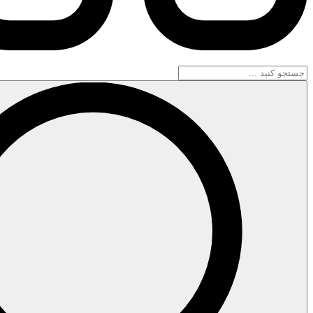
جستجو
...