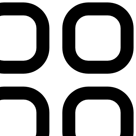
پرش
به
محتوا