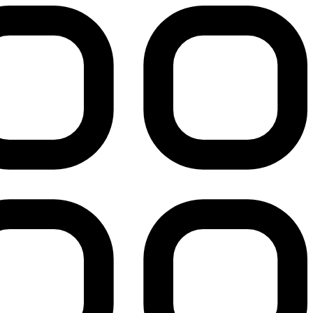
پرش
به
محتوا