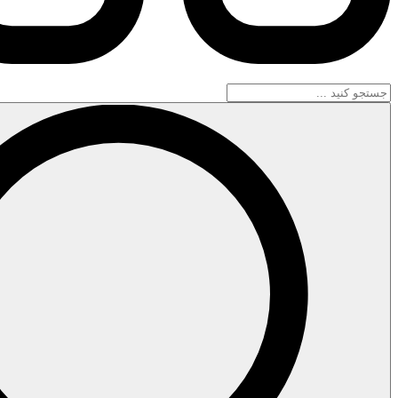
جستجو
...