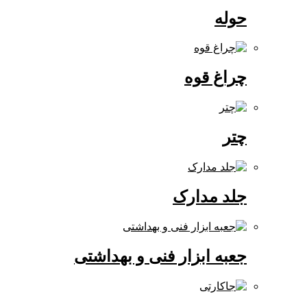
حوله
چراغ قوه
چتر
جلد مدارک
جعبه ابزار فنی و بهداشتی