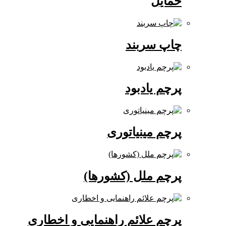
حمایل
چاپ سربند
پرچم یادبود
پرچم مینیاتوری
پرچم ملل (کشورها)
پرچم علائم راهنمایی و اخطاری