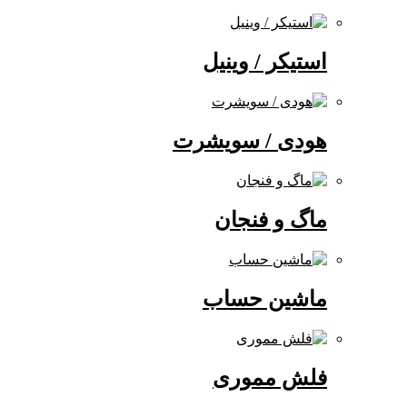
استیکر / وینیل
هودی / سویشرت
ماگ و فنجان
ماشین حساب
فلش مموری