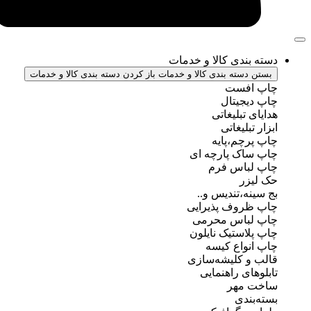
ندی کالا و خدمات
سته بندی کالا و خدمات
باز کردن دسته بندی کالا و خدمات
فست
جیتال
تبلیغاتی
بلیغاتی
چم،پایه
ک پارچه ای
باس فرم
ر
ه،تندیس و..
روف پذیرایی
باس محرمی
استیک نایلون
واع کیسه
 کلیشه‌سازی
ی راهنمایی
مهر
ندی