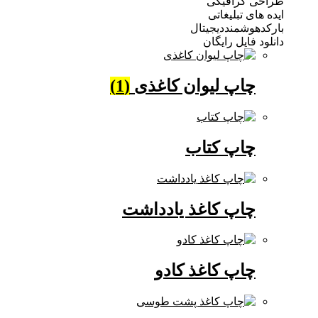
 گرافیکی
ی تبلیغاتی
وشمنددیجیتال
فایل رایگان
چاپ لیوان کاغذی
(1)
چاپ کتاب
چاپ کاغذ یادداشت
چاپ کاغذ کادو