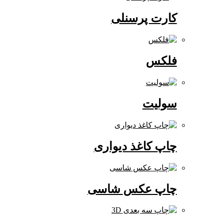
کارت پرسنلی
فلکس
سولیت
چاپ کاغذ دیواری
چاپ عکس شاسی