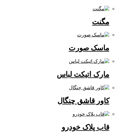
مگنت
ماسک صورت
مارک اتیکت لباس
کاور قاشق چنگال
قاب پلاک خودرو