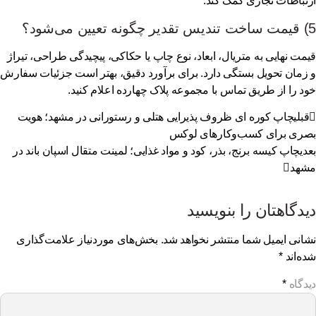
تباطات تجاری کمک کند.
د؟
مت نهایی به متریال، ابعاد، نوع چاپ یا حکاکی، پیچیدگی طراحی، تیراژ
زمان تحویل بستگی دارد. برای برآورد دقیق، بهتر است جزئیات سفارش
د را از طریق
تماس با مجموعه پلاک چهارده
اعلام کنید.
بلی
چاپ کوره ای ظروف پذیرایی هتلی و رستورانی در مشهد؛ هویت
ری برای کسب‌وکارهای لوکس
دی
چاپ کیسه برنج، بذر، کود و مواد غذایی؛ لمینت متقال اسپان باند در
هد
دگاهتان را بنویسید
انی ایمیل شما منتشر نخواهد شد.
بخش‌های موردنیاز علامت‌گذاری
ه‌اند
*
دگاه
*