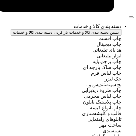
ندی کالا و خدمات
سته بندی کالا و خدمات
باز کردن دسته بندی کالا و خدمات
فست
جیتال
تبلیغاتی
بلیغاتی
چم،پایه
ک پارچه ای
باس فرم
ر
ه،تندیس و..
روف پذیرایی
باس محرمی
استیک نایلون
واع کیسه
 کلیشه‌سازی
ی راهنمایی
مهر
ندی