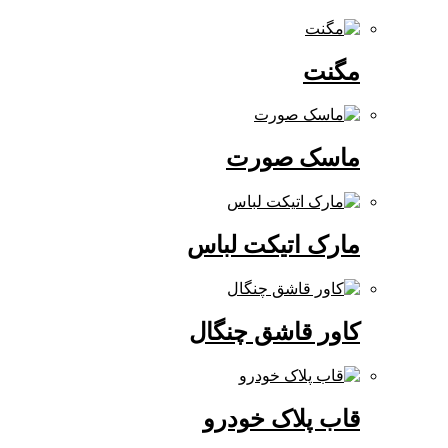
مگنت
ماسک صورت
مارک اتیکت لباس
کاور قاشق چنگال
قاب پلاک خودرو