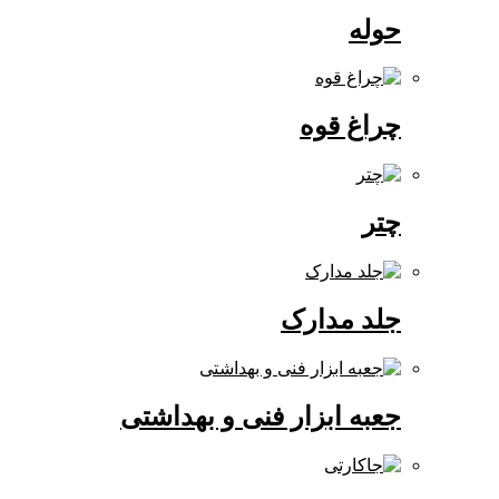
حوله
چراغ قوه
چتر
جلد مدارک
جعبه ابزار فنی و بهداشتی