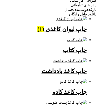
 گرافیکی
ی تبلیغاتی
وشمنددیجیتال
فایل رایگان
چاپ لیوان کاغذی
(1)
چاپ کتاب
چاپ کاغذ یادداشت
چاپ کاغذ کادو