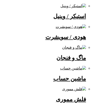
استیکر / وینیل
هودی / سویشرت
ماگ و فنجان
ماشین حساب
فلش مموری