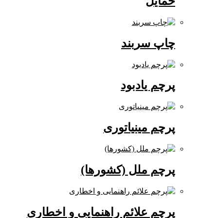
حمایل
چاپ سربند
پرچم یادبود
پرچم مینیاتوری
پرچم ملل (کشورها)
پرچم علائم راهنمایی و اخطاری