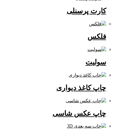
کارت پرسنلی
فلکس
سولیت
چاپ کاغذ دیواری
چاپ عکس شاسی