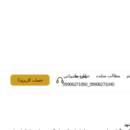
م
مطالب سایت
درباره ما
تلفن پشتیبانی
حساب کاربری
09906271040_09906271050