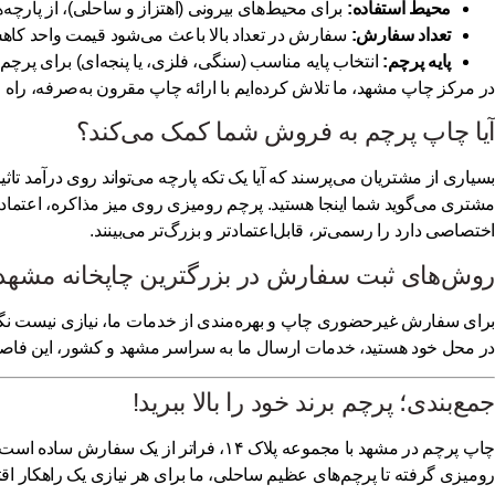
محیط استفاده:
برای محیط‌های بیرونی (اهتزاز و ساحلی)، از پارچه‌ها
تعداد سفارش:
سفارش در تعداد بالا باعث می‌شود
قیمت
واحد کاه
پایه پرچم:
انتخاب پایه مناسب (سنگی، فلزی، یا پنجه‌ای) برای پرچم
در
مرکز چاپ مشهد
، ما تلاش کرده‌ایم با ارائه
چاپ مقرون به‌صرفه
، راه
آیا چاپ پرچم به فروش شما کمک می‌کند؟
بسیاری از مشتریان می‌پرسند که آیا یک تکه پارچه می‌تواند روی درآمد ت
مشتری می‌گوید شما اینجا هستید. پرچم رومیزی روی میز مذاکره، اعتماد
اختصاصی دارد را رسمی‌تر، قابل‌اعتمادتر و بزرگ‌تر می‌بینند.
روش‌های ثبت سفارش در بزرگترین چاپخانه مشهد
برای
سفارش غیرحضوری چاپ
و بهره‌مندی از خدمات ما، نیازی نیست ن
در محل خود هستید، خدمات ارسال ما به سراسر مشهد و کشور، این فاصله 
جمع‌بندی؛ پرچم برند خود را بالا ببرید!
چاپ پرچم در مشهد
با مجموعه پلاک ۱۴، فراتر از یک سفارش ساده است. ما متعهدیم که بهترین
رومیزی گرفته تا پرچم‌های عظیم ساحلی، ما برای هر نیازی یک راهکار اقت