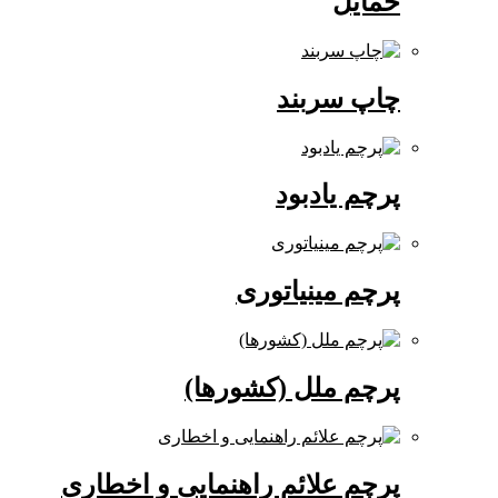
حمایل
چاپ سربند
پرچم یادبود
پرچم مینیاتوری
پرچم ملل (کشورها)
پرچم علائم راهنمایی و اخطاری