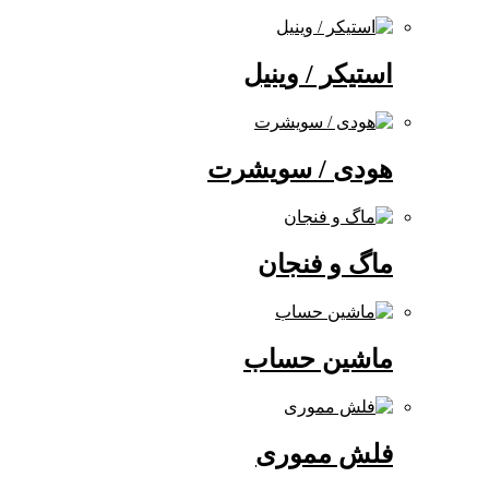
استیکر / وینیل
هودی / سویشرت
ماگ و فنجان
ماشین حساب
فلش مموری