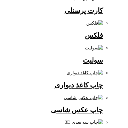
کارت پرسنلی
فلکس
سولیت
چاپ کاغذ دیواری
چاپ عکس شاسی