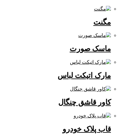
مگنت
ماسک صورت
مارک اتیکت لباس
کاور قاشق چنگال
قاب پلاک خودرو