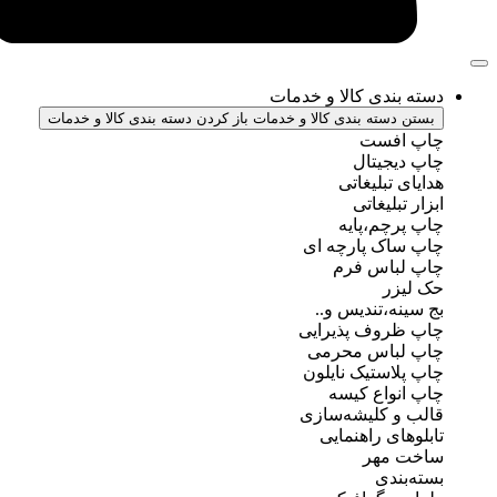
ندی کالا و خدمات
سته بندی کالا و خدمات
باز کردن دسته بندی کالا و خدمات
فست
جیتال
تبلیغاتی
بلیغاتی
چم،پایه
ک پارچه ای
باس فرم
ر
ه،تندیس و..
روف پذیرایی
باس محرمی
استیک نایلون
واع کیسه
 کلیشه‌سازی
ی راهنمایی
مهر
ندی