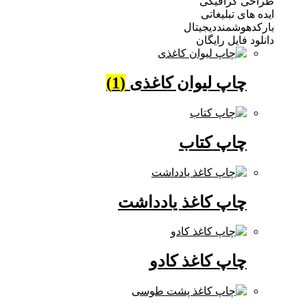
 گرافیکی
ی تبلیغاتی
وشمنددیجیتال
فایل رایگان
چاپ لیوان کاغذی
(1)
چاپ کتاب
چاپ کاغذ یادداشت
چاپ کاغذ کادو