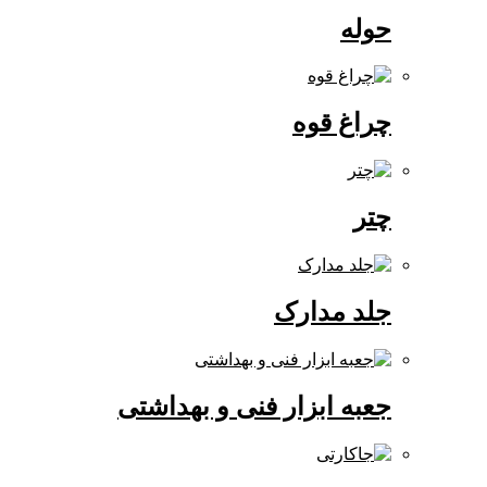
حوله
چراغ قوه
چتر
جلد مدارک
جعبه ابزار فنی و بهداشتی