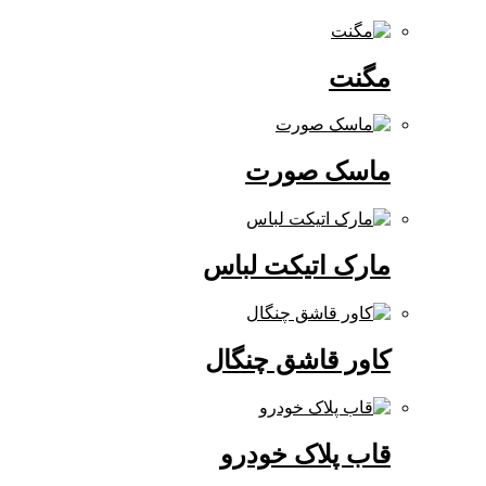
مگنت
ماسک صورت
مارک اتیکت لباس
کاور قاشق چنگال
قاب پلاک خودرو