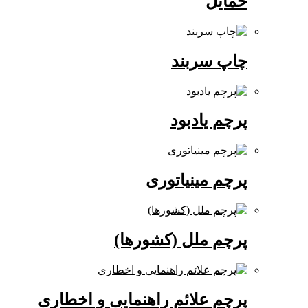
حمایل
چاپ سربند
پرچم یادبود
پرچم مینیاتوری
پرچم ملل (کشورها)
پرچم علائم راهنمایی و اخطاری