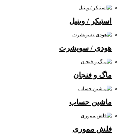
استیکر / وینیل
هودی / سویشرت
ماگ و فنجان
ماشین حساب
فلش مموری