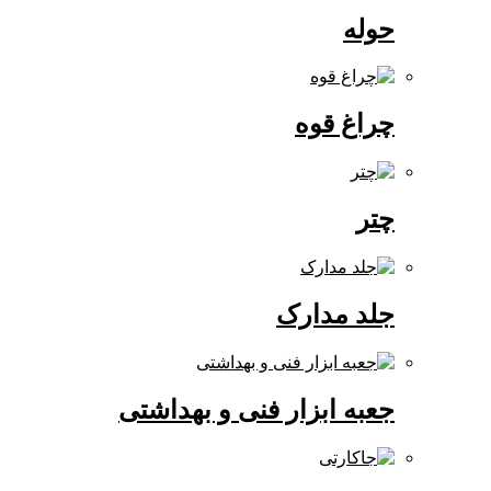
حوله
چراغ قوه
چتر
جلد مدارک
جعبه ابزار فنی و بهداشتی