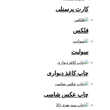
کارت پرسنلی
فلکس
سولیت
چاپ کاغذ دیواری
چاپ عکس شاسی