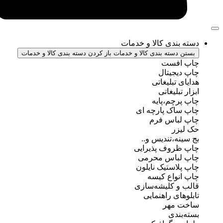
ندی کالا و خدمات
سته بندی کالا و خدمات
باز کردن دسته بندی کالا و خدمات
فست
جیتال
تبلیغاتی
بلیغاتی
چم،پایه
ک پارچه ای
باس فرم
ر
ه،تندیس و..
روف پذیرایی
باس محرمی
استیک نایلون
واع کیسه
 کلیشه‌سازی
ی راهنمایی
مهر
ندی