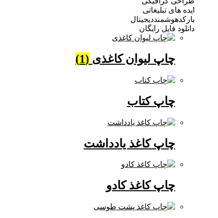
 گرافیکی
ی تبلیغاتی
وشمنددیجیتال
فایل رایگان
چاپ لیوان کاغذی
(1)
چاپ کتاب
چاپ کاغذ یادداشت
چاپ کاغذ کادو