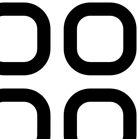
پرش
به
محتوا