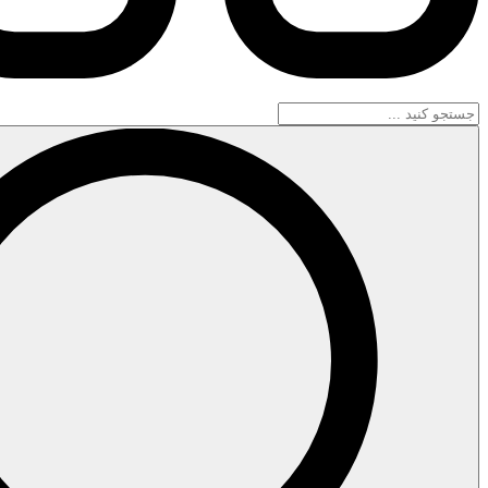
جستجو
...