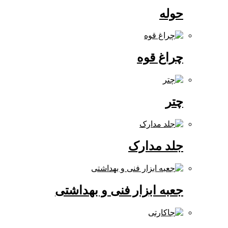
حوله
چراغ قوه
چتر
جلد مدارک
جعبه ابزار فنی و بهداشتی