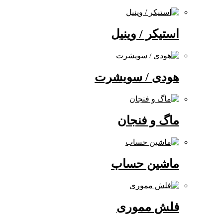
استیکر / وینیل
هودی / سویشرت
ماگ و فنجان
ماشین حساب
فلش مموری