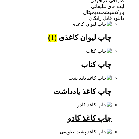
 گرافیکی
ی تبلیغاتی
وشمنددیجیتال
فایل رایگان
چاپ لیوان کاغذی
(1)
چاپ کتاب
چاپ کاغذ یادداشت
چاپ کاغذ کادو