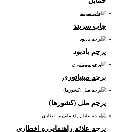
حمایل
چاپ سربند
پرچم یادبود
پرچم مینیاتوری
پرچم ملل (کشورها)
پرچم علائم راهنمایی و اخطاری