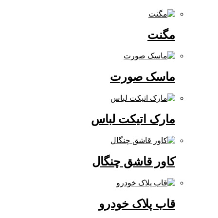
مگنت
ماسک صورت
مارک اتیکت لباس
کاور قاشق چنگال
قاب پلاک خودرو