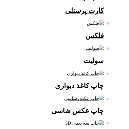
کارت پرسنلی
فلکس
سولیت
چاپ کاغذ دیواری
چاپ عکس شاسی