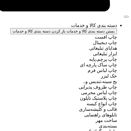
ندی کالا و خدمات
سته بندی کالا و خدمات
باز کردن دسته بندی کالا و خدمات
فست
جیتال
تبلیغاتی
بلیغاتی
چم،پایه
ک پارچه ای
باس فرم
ر
ه،تندیس و..
روف پذیرایی
باس محرمی
استیک نایلون
واع کیسه
 کلیشه‌سازی
ی راهنمایی
مهر
ندی