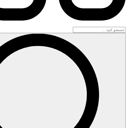
جستجو
...