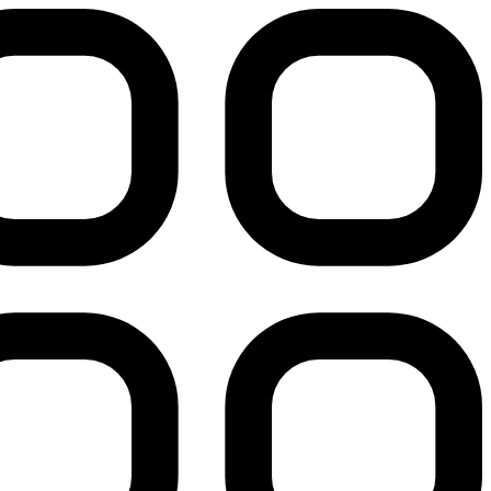
پرش
به
محتوا