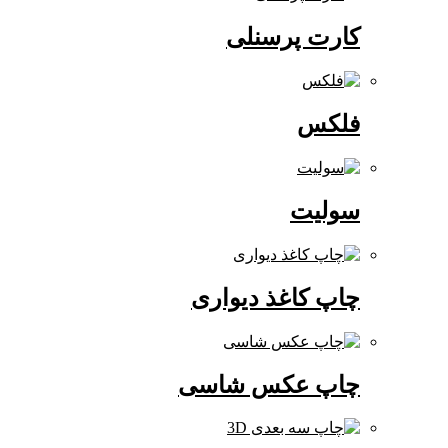
کارت پرسنلی
فلکس
سولیت
چاپ کاغذ دیواری
چاپ عکس شاسی