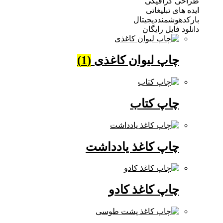
 گرافیکی
ی تبلیغاتی
وشمنددیجیتال
فایل رایگان
چاپ لیوان کاغذی
(1)
چاپ کتاب
چاپ کاغذ یادداشت
چاپ کاغذ کادو