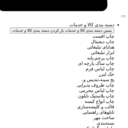
ندی کالا و خدمات
سته بندی کالا و خدمات
باز کردن دسته بندی کالا و خدمات
فست
جیتال
تبلیغاتی
بلیغاتی
چم،پایه
ک پارچه ای
باس فرم
ر
ه،تندیس و..
روف پذیرایی
باس محرمی
استیک نایلون
واع کیسه
 کلیشه‌سازی
ی راهنمایی
مهر
ندی