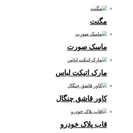
مگنت
ماسک صورت
مارک اتیکت لباس
کاور قاشق چنگال
قاب پلاک خودرو