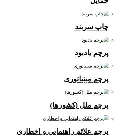
حمایل
چاپ سربند
پرچم یادبود
پرچم مینیاتوری
پرچم ملل (کشورها)
پرچم علائم راهنمایی و اخطاری