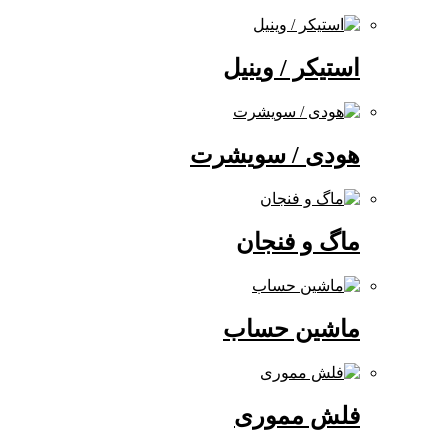
استیکر / وینیل
هودی / سویشرت
ماگ و فنجان
ماشین حساب
فلش مموری