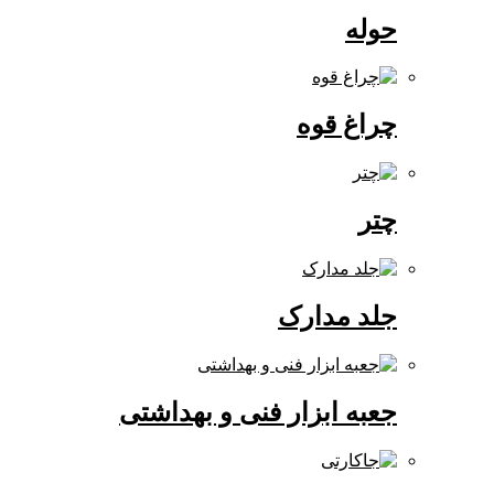
حوله
چراغ قوه
چتر
جلد مدارک
جعبه ابزار فنی و بهداشتی