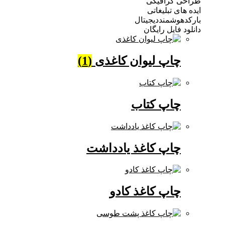
 گرافیکی
ی تبلیغاتی
وشمنددیجیتال
فایل رایگان
چاپ لیوان کاغذی
(1)
چاپ کتاب
چاپ کاغذ یادداشت
چاپ کاغذ کادو