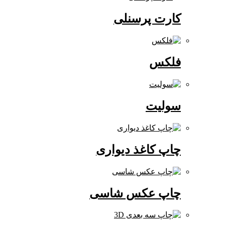
کارت پرسنلی
فلکس
سولیت
چاپ کاغذ دیواری
چاپ عکس شاسی