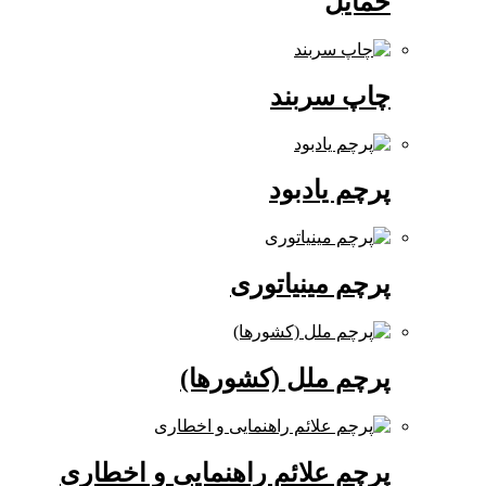
حمایل
چاپ سربند
پرچم یادبود
پرچم مینیاتوری
پرچم ملل (کشورها)
پرچم علائم راهنمایی و اخطاری