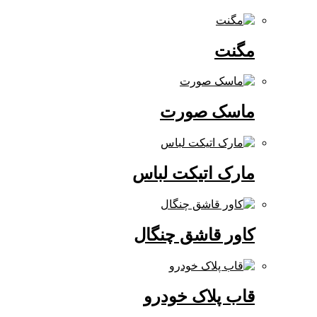
مگنت
ماسک صورت
مارک اتیکت لباس
کاور قاشق چنگال
قاب پلاک خودرو