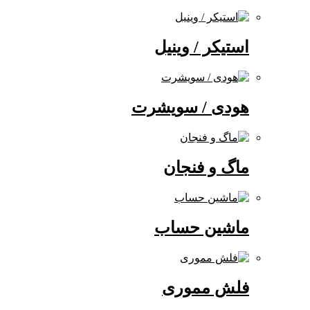
استیکر / وینیل
هودی / سویشرت
ماگ و فنجان
ماشین حساب
فلش مموری