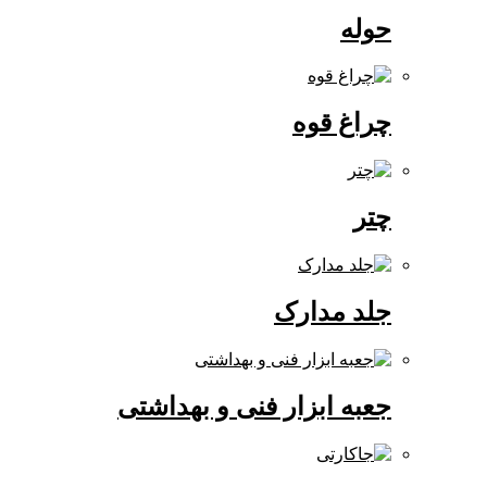
حوله
چراغ قوه
چتر
جلد مدارک
جعبه ابزار فنی و بهداشتی