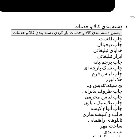
ندی کالا و خدمات
سته بندی کالا و خدمات
باز کردن دسته بندی کالا و خدمات
فست
جیتال
تبلیغاتی
بلیغاتی
چم،پایه
ک پارچه ای
باس فرم
ر
ه،تندیس و..
روف پذیرایی
باس محرمی
استیک نایلون
واع کیسه
 کلیشه‌سازی
ی راهنمایی
مهر
ندی