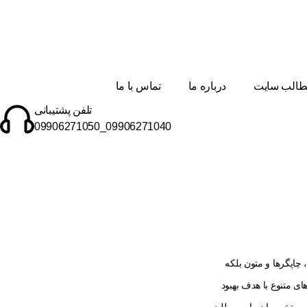
الب سایت
درباره ما
تماس با ما
تلفن پشتیبانی
09906271040_09906271050
چاپگرها و متون بلکه
ی متنوع با هدف بهبود