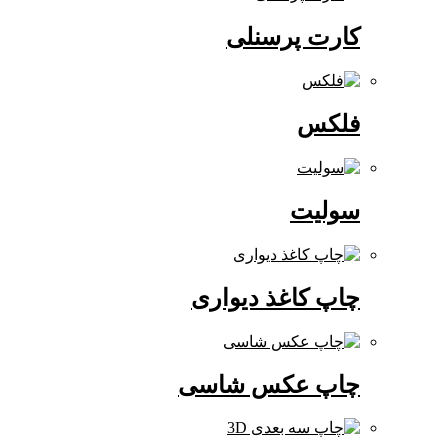
کارت پرسنلی
فلکس
سولیت
چاپ کاغذ دیواری
چاپ عکس شاسی