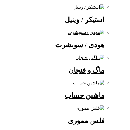
استیکر / وینیل
هودی / سویشرت
ماگ و فنجان
ماشین حساب
فلش مموری