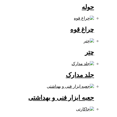
حوله
چراغ قوه
چتر
جلد مدارک
جعبه ابزار فنی و بهداشتی