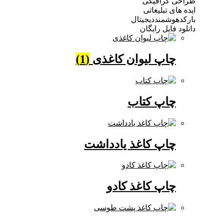
 گرافیکی
ی تبلیغاتی
وشمنددیجیتال
فایل رایگان
چاپ لیوان کاغذی
(1)
چاپ کتاب
چاپ کاغذ یادداشت
چاپ کاغذ کادو