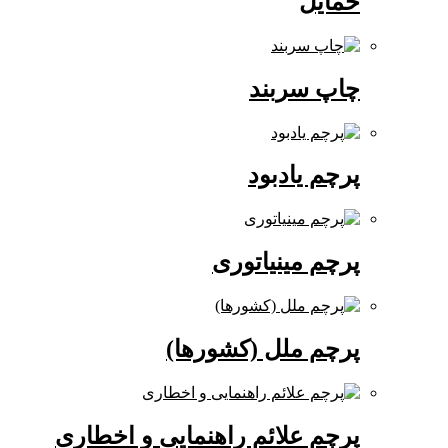
حمایل
چاپ سربند
پرچم یادبود
پرچم مینیاتوری
پرچم ملل (کشورها)
پرچم علائم راهنمایی و اخطاری