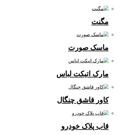
مگنت
ماسک صورت
مارک اتیکت لباس
کاور قاشق چنگال
قاب پلاک خودرو