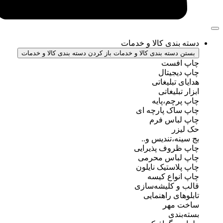
ندی کالا و خدمات
سته بندی کالا و خدمات
باز کردن دسته بندی کالا و خدمات
فست
جیتال
تبلیغاتی
بلیغاتی
چم،پایه
ک پارچه ای
باس فرم
ر
ه،تندیس و..
روف پذیرایی
باس محرمی
استیک نایلون
واع کیسه
 کلیشه‌سازی
ی راهنمایی
مهر
ندی